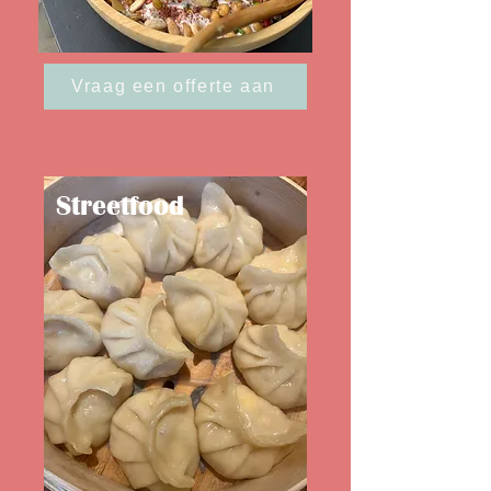
Vraag een offerte aan
Streetfood