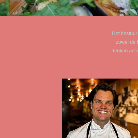
Het bestuur 
zowel de b
denken actie