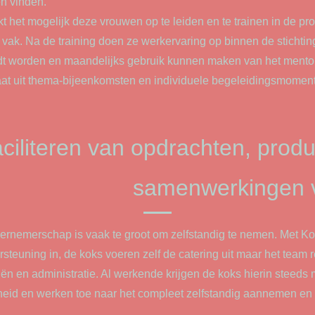
n vinden.
t het mogelijk deze vrouwen op te leiden en te trainen in de pr
vak. Na de training doen ze werkervaring op binnen de stichtin
idt worden en maandelijks gebruik kunnen maken van het ment
t uit thema-bijeenkomsten en individuele begeleidingsmomen
aciliteren van opdrachten, prod
samenwerkingen v
ernemerschap is vaak te groot om zelfstandig te nemen. Met Ko
teuning in, de koks voeren zelf de catering uit maar het team r
ciën en administratie. Al werkende krijgen de koks hierin steeds
heid en werken toe naar het compleet zelfstandig aannemen en 