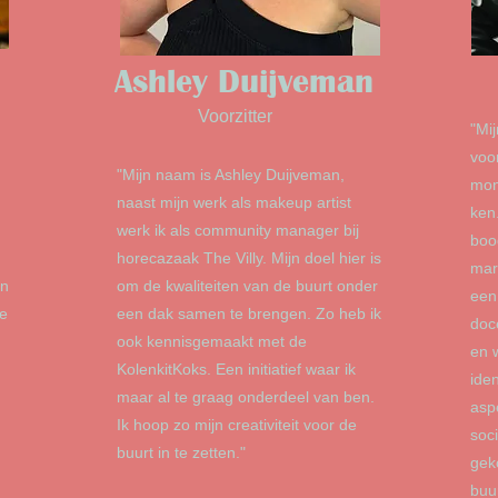
Ashley Duijveman
Voorzitter
"M
i
voor
"Mijn naam is Ashley Duijveman,
mond
naast mijn werk als makeup artist
ken
werk ik als community manager bij
boo
horecazaak The Villy. Mijn doel hier is
mar
en
om de kwaliteiten van de buurt onder
een
de
een dak samen te brengen. Zo heb ik
doc
ook kennisgemaakt met de
en 
KolenkitKoks. Een initiatief waar ik
iden
maar al te graag onderdeel van ben.
asp
Ik hoop zo mijn creativiteit voor de
soc
buurt in te zetten."
gek
buu