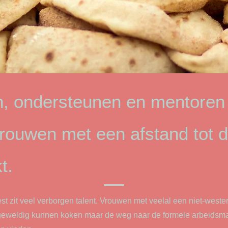
n, ondersteunen en mentoren
 vrouwen met een afstand tot 
t.
t zit veel verborgen talent. Vrouwen met veelal een niet-wester
geweldig kunnen koken maar de weg naar de formele arbeidsmar