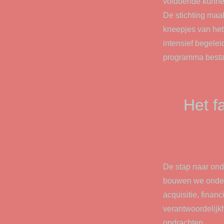
voldoende kunne
De stichting maak
kneepjes van het 
intensief begele
programma bestaa
Het f
De stap naar ond
bouwen we onders
acquisitie, finan
verantwoordelijk
opdrachten.