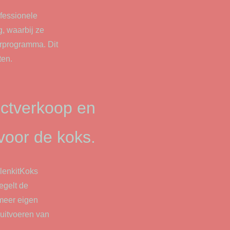
ofessionele
g, waarbij ze
orprogramma. Dit
ten.
uctverkoop en
oor de koks.
lenkitKoks
egelt de
 meer eigen
uitvoeren van