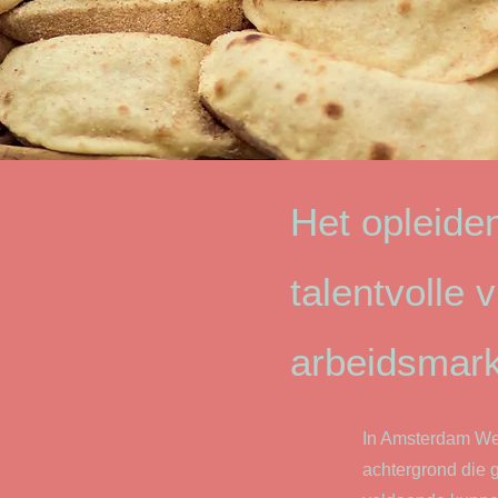
Het opleide
talentvolle
arbeidsmark
In Amsterdam Wes
achtergrond die 