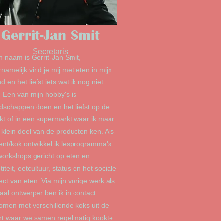
Gerrit-Jan Smit
Secretaris
jn naam is Gerrit-Jan Smit,
namelijk vind je mij met eten in mijn
 en het liefst iets wat ik nog niet
. Een van mijn hobby's is
dschappen doen en het liefst op de
kt of in een supermarkt waar ik maar
 klein deel van de producten ken. Als
ent/kok ontwikkel ik lesprogramma's
workshops gericht op eten en
titeit, eetcultuur, status en het sociale
ect van eten. Via mijn vorige werk als
iaal ontwerper ben ik in contact
omen met verschillende koks uit de
rt waar we samen regelmatig kookte.