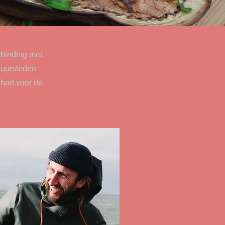
erbinding met
stuursleden
 hart voor de