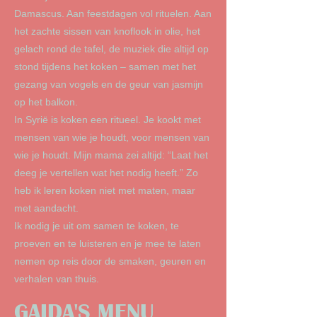
Damascus. Aan feestdagen vol rituelen. Aan
het zachte sissen van knoflook in olie, het
gelach rond de tafel, de muziek die altijd op
stond tijdens het koken – samen met het
gezang van vogels en de geur van jasmijn
op het balkon.
In Syrië is koken een ritueel. Je kookt met
mensen van wie je houdt, voor mensen van
wie je houdt. Mijn mama zei altijd: “Laat het
deeg je vertellen wat het nodig heeft.” Zo
heb ik leren koken niet met maten, maar
met aandacht.
Ik nodig je uit om samen te koken, te
proeven en te luisteren en je mee te laten
nemen op reis door de smaken, geuren en
verhalen van thuis.
GAIDA'S MENU