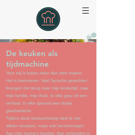
De keuken als
tijdmachine
Voor mij is koken meer dan eten maken.
Het is herinneren. Veel Syrische gerechten
brengen me terug naar mijn kindertijd ,naar
mijn familie, mijn thuis. In elke geur zit een
verhaal. In elke specerij een stukje
geschiedenis.
Tijdens deze kookworkshop deel ik niet
alleen recepten, maar ook herinneringen.
Aan mijn mama's handen. Aan ochtenden in