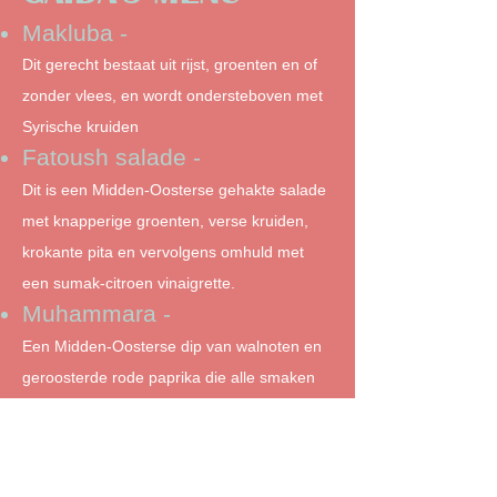
Makluba -
Dit gerecht bestaat uit rijst, groenten en of
zonder vlees, en wordt ondersteboven met
Syrische kruiden
Fatoush salade -
Dit is een Midden-Oosterse gehakte salade
met knapperige groenten, verse kruiden,
krokante pita en vervolgens omhuld met
een sumak-citroen vinaigrette.​
Muhammara -
Een Midden-Oosterse dip van walnoten en
geroosterde rode paprika die alle smaken
combineert: hartig, zoet, licht rokerig en
precies genoeg pittig!
Baba ganoush -